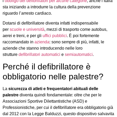
l’
obbligo dei defibrillatori per alcune categorie
, anche l’Italia
sta iniziando a introdurre la cultura della prevenzione
riguardo l’arresto cardiaco.
Dotarsi di defibrillatore diventa infatti indispensabile
per
scuole e università
, mezzi di trasporto come autobus,
aerei e treni, e per gli
uffici pubblici
. È poi fortemente
raccomandato in
azienda
: sono sempre di più, infatti, le
aziende che stanno introducendo nelle loro
strutture
defibrillatori automatici
e
semiautomatici
.
Perché il defibrillatore è
obbligatorio nelle palestre?
La
sicurezza di atleti e frequentatori abituali delle
palestre
diventa quindi fondamentale: oltre che per le
Associazioni Sportive Dilettantistiche (ASD) e
Professionistiche, per cui il defibrillatore era obbligatorio già
dal 2012 con la Legge Balduzzi, questo dispositivo salvavita