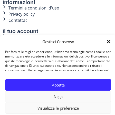
Informazioni
Termini e condizioni d'uso
Privacy policy
Contattaci
Il tuo account
Il mio account
Gestisci Consenso
Indirizzi
Storico ordini
Per fornire le migliori esperienze, utilizziamo tecnologie come i cookie per
memorizzare e/o accedere alle informazioni del dispositivo. Il consenso a
Contatti
queste tecnologie ci permetterà di elaborare dati come il comportamento
di navigazione o ID unici su questo sito. Non acconsentire o ritirare il
051 0935879
consenso può influire negativamente su alcune caratteristiche e funzioni.
Accetta
Copyright ©2021-2025 My AED Shop – All Rights Reserved
Nega
IREDEEM spa P.I. 10574970017
Visualizza le preferenze