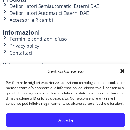
Defibrillatori Semiautomatici Esterni DAE
Defibrillatori Automatici Esterni DAE
Accessori e Ricambi
Informazioni
Termini e condizioni d'uso
Privacy policy
Contattaci
Il tuo account
Gestisci Consenso
Il mio account
Indirizzi
Per fornire le migliori esperienze, utilizziamo tecnologie come i cookie per
Storico ordini
memorizzare e/o accedere alle informazioni del dispositivo. Il consenso a
queste tecnologie ci permetterà di elaborare dati come il comportamento
Contatti
di navigazione o ID unici su questo sito. Non acconsentire o ritirare il
consenso può influire negativamente su alcune caratteristiche e funzioni.
051 0935879
Accetta