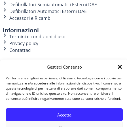
Defibrillatori Semiautomatici Esterni DAE
Defibrillatori Automatici Esterni DAE
Accessori e Ricambi
Informazioni
Termini e condizioni d'uso
Privacy policy
Contattaci
Il tuo account
Gestisci Consenso
Il mio account
Indirizzi
Per fornire le migliori esperienze, utilizziamo tecnologie come i cookie per
Storico ordini
memorizzare e/o accedere alle informazioni del dispositivo. Il consenso a
queste tecnologie ci permetterà di elaborare dati come il comportamento
Contatti
di navigazione o ID unici su questo sito. Non acconsentire o ritirare il
consenso può influire negativamente su alcune caratteristiche e funzioni.
051 0935879
Accetta