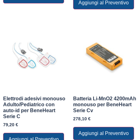
Aggiungi al Preventivo
Elettrodi adesivi monouso
Batteria Li-MnO2 4200mAh
Adulto/Pediatrico con
monouso per BeneHeart
auto-id per BeneHeart
Serie Cv
Serie C
278,10
€
79,20
€
Aggiungi al Preventivo
Aggiungi al Preventivo