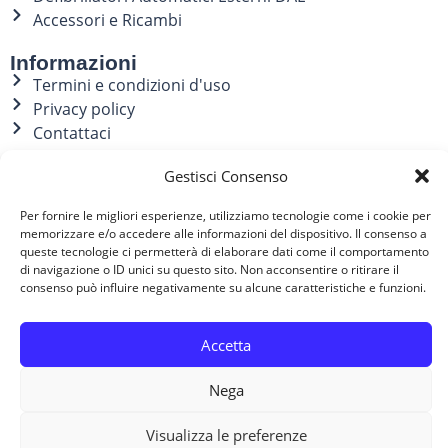
Accessori e Ricambi
Informazioni
Termini e condizioni d'uso
Privacy policy
Contattaci
Il tuo account
Gestisci Consenso
Il mio account
Per fornire le migliori esperienze, utilizziamo tecnologie come i cookie per
Indirizzi
memorizzare e/o accedere alle informazioni del dispositivo. Il consenso a
Storico ordini
queste tecnologie ci permetterà di elaborare dati come il comportamento
di navigazione o ID unici su questo sito. Non acconsentire o ritirare il
Contatti
consenso può influire negativamente su alcune caratteristiche e funzioni.
051 0935879
Accetta
Nega
Copyright ©2021-2025 My AED Shop – All Rights Reserved
Visualizza le preferenze
IREDEEM spa P.I. 10574970017